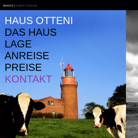
deutsch |
english | francais
HAUS OTTENI
DAS HAUS
LAGE
ANREISE
PREISE
KONTAKT